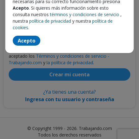
necesarias para su correcto funcionamiento presiona
Acepto
. Si quieres más información sobre esto
Escribe tu email
consulta nuestros
términos y condiciones de servicio
,
nuestra
política de privacidad
y nuestra
política de
cookies
.
Escribe tu contraseña
Acepto
Al presionar "
Crear mi cuenta
" declaras que has leído y
aceptado los
Términos y condiciones de servicio -
Trabajando.com
y
la política de privacidad
.
Crear mi cuenta
¿Ya tienes una cuenta?
Ingresa con tu usuario y contraseña
© Copyright 1999 - 2026. Trabajando.com
Todos los derechos reservados