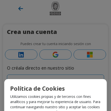
Crea una cuenta
Puedes crear tu cuenta iniciando sesión con
O créala directo en nuestro sitio
Escribe tu nombre
Política de Cookies
Escribe tus apellidos
Utilizamos cookies propias y de terceros con fines
analíticos y para mejorar tu experiencia de usuario. Para
Origen Teléfono
Teléfono
continuar navegando nuestro sitio y aceptar las cookies