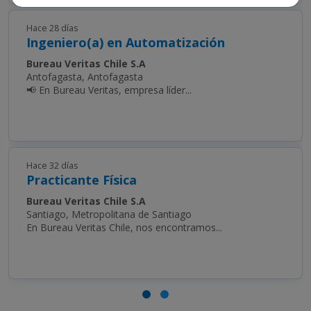
Hace 28 días
Ingeniero(a) en Automatización
Bureau Veritas Chile S.A
Antofagasta, Antofagasta
📢 En Bureau Veritas, empresa líder...
Hace 32 días
Practicante Física
Bureau Veritas Chile S.A
Santiago, Metropolitana de Santiago
En Bureau Veritas Chile, nos encontramos...