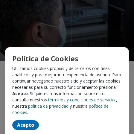
Política de Cookies
Últimos empleos publicados
Utilizamos cookies propias y de terceros con fines
analíticos y para mejorar tu experiencia de usuario. Para
continuar navegando nuestro sitio y aceptar las cookies
Hace 27 días
necesarias para su correcto funcionamiento presiona
Analista de Soporte LIMS
Acepto
. Si quieres más información sobre esto
consulta nuestros
términos y condiciones de servicio
,
Bureau Veritas Chile S.A
nuestra
política de privacidad
y nuestra
política de
Antofagasta, Antofagasta
cookies
.
📢 En Bureau Veritas nos encontramos...
Acepto